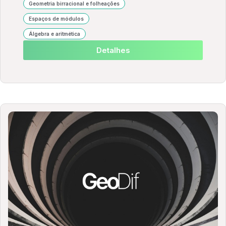
Geometria birracional e folheações
Espaços de módulos
Álgebra e aritmética
Detalhes