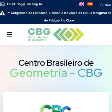
Email: cbg@unicamp.br
Entrar
1º Congresso de Educação, Difusão e Inovação do CBG e Inauguração
do FabLab Rio Claro
Centro Brasileiro de
Geometria - CBG